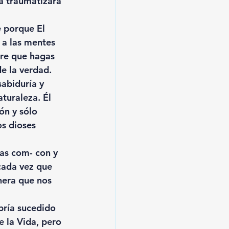
a traumatizará 
e porque El 
 a las mentes 
ere que hagas 
e la verdad. 
abiduría y 
turaleza. Él 
ón y sólo 
s dioses 
as com- con y 
 cada vez que 
nera que nos 
bría sucedido 
e la Vida, pero 