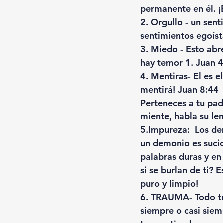
permanente en él. ¡E
2. 
Orgullo
 - un sen
sentimientos egoíst
3. 
Miedo
 - Esto ab
hay temor 1. Juan 4
4. 
Mentiras
- El es 
mentirá! Juan 8:44
Perteneces a tu pad
miente, habla su le
5.
Impureza
:  Los d
un demonio es sucio
palabras duras y en
si se burlan de ti? 
puro y limpio! 
6. 
TRAUMA
- Todo 
siempre o casi siem