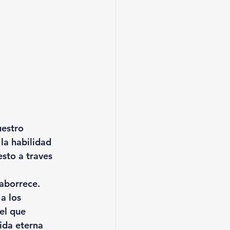
estro 
la habilidad 
sto a traves 
aborrece. 
a los 
el que 
ida eterna 