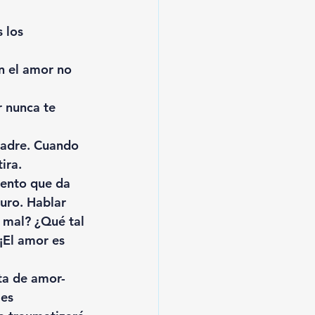
 los 
n el amor no 
r nunca te 
 padre. Cuando 
ira.
iento que da 
uro. Hablar 
 mal? ¿Qué tal 
 ¡El amor es 
ta de amor- 
es 