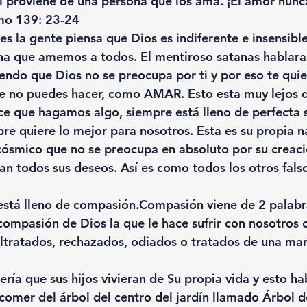
i proviene de una persona que los ama. ¡El amor nunc
lmo 139: 23-24
es la gente piensa que Dios es indiferente e insensibl
na que amemos a todos. El mentiroso satanas hablara
iendo que Dios no se preocupa por ti y por eso te qui
e no puedes hacer, como AMAR. Esto esta muy lejos d
e que hagamos algo, siempre está lleno de perfecta s
re quiere lo mejor para nosotros. Esta es su propia na
ósmico que no se preocupa en absoluto por su creaci
n todos sus deseos. Así es como todos los otros falso
está lleno de compasión.Compasión viene de 2 palabr
a compasión de Dios la que le hace sufrir con nosotros
ltratados, rechazados, odiados o tratados de una ma
ería que sus hijos vivieran de Su propia vida y esto ha
 comer del árbol del centro del jardín llamado Árbol d