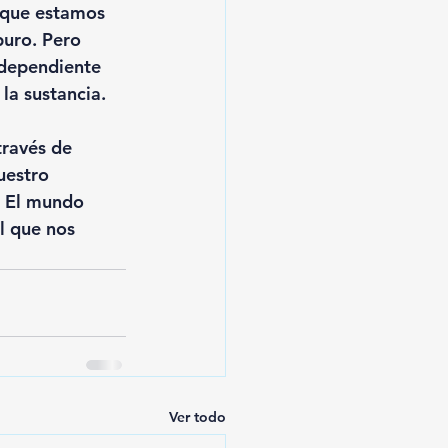
, que estamos 
puro. Pero 
ndependiente 
la sustancia. 
través de 
uestro 
. El mundo 
l que nos 
Ver todo