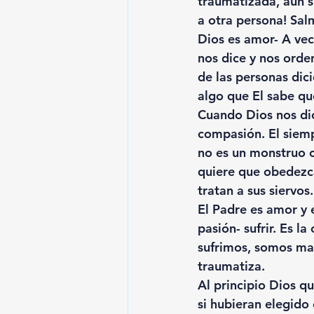
traumatizada, aun s
a otra persona! Sa
Dios es amor- A vec
nos dice y nos orde
de las personas dic
algo que El sabe qu
Cuando Dios nos dic
compasión. El siemp
no es un monstruo c
quiere que obedezca
tratan a sus siervos.
El Padre es amor y 
pasión- sufrir. Es l
sufrimos, somos ma
traumatiza.
Al
 principio Dios qu
si hubieran elegido